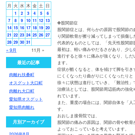
月
火
水
木
金
土
日
1
2
3
4
5
6
7
8
9
10
11
12
13
✤股関節症
14
15
16
17
18
19
20
股関節症とは、何らかの原因で股関節の
21
22
23
24
25
26
27
り関節軟骨が擦り減ってしまって損傷し
28
29
30
31
代表的なものとしては、「先天性股関節
最初は、軽い痛みやだるさがあり、少し
« 9月
11月 »
進行すると徐々に痛みが強くなり、しだ
最近の記事
ます。
症状が酷くなると、体を傾けて脚を引き
肉離れ扶桑町
にくくなったり曲がりにくくなったりと
徐々に状態は進行していき、「難治性」
オスグット大口町
治療法としては、股関節周辺筋肉の強化
肉離れ大口町
れています。
愛知県オスグット
また、重度の場合には、関節自体を「人
愛知県肉離れ
す。
おおしま接骨院では、
月別アーカイブ
股関節の痛みの原因は、関節の骨や軟骨
よっておこっていると考えています。
2026年8月