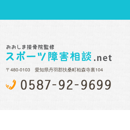
〒480-0103 愛知県丹羽郡扶桑町柏森寺裏104