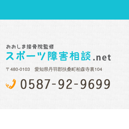
〒480-0103 愛知県丹羽郡扶桑町柏森寺裏104