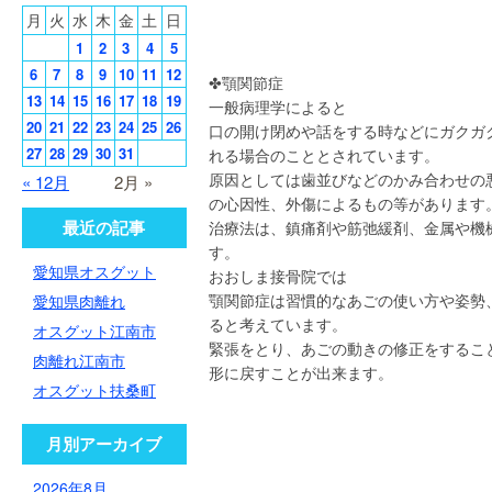
月
火
水
木
金
土
日
1
2
3
4
5
6
7
8
9
10
11
12
✤顎関節
13
14
15
16
17
18
19
一般病理学によると
20
21
22
23
24
25
26
口の開け閉めや話をする時などにガクガ
27
28
29
30
31
れる場合のこととされています。
原因としては歯並びなどのかみ合わせの
« 12月
2月 »
の心因性、外傷によるもの等があります
最近の記事
治療法は、鎮痛剤や筋弛緩剤、金属や機
す。
愛知県オスグット
おおしま接骨院では
顎関節症は習慣的なあごの使い方や姿勢
愛知県肉離れ
ると考えています。
オスグット江南市
緊張をとり、あごの動きの修正をするこ
肉離れ江南市
形に戻すことが出来ます。
オスグット扶桑町
月別アーカイブ
2026年8月