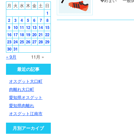
✤めまい 一般病
月
火
水
木
金
土
日
1
2
3
4
5
6
7
8
9
10
11
12
13
14
15
16
17
18
19
20
21
22
23
24
25
26
27
28
29
30
31
« 9月
11月 »
最近の記事
オスグット大口町
肉離れ大口町
愛知県オスグット
愛知県肉離れ
オスグット江南市
月別アーカイブ