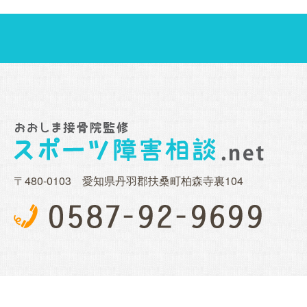
〒480-0103 愛知県丹羽郡扶桑町柏森寺裏104