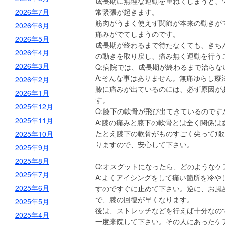
成長期に無理な運動を重ねてしまうと、
2026年7月
常緊張が起きます。
筋肉がうまく使えず関節が本来の動きが
2026年6月
痛みがでてしまうのです。
2026年5月
成長期が終わるまで待たなくても、きち
2026年4月
の動きを取り戻し、痛み無く運動を行う
2026年3月
Q:病院では、成長期が終わるまで治ら
A:そんな事はありません。無痛ゆらし
2026年2月
膝に痛みが出ているのには、必ず原因が
2026年1月
す。
2025年12月
Q:膝下の軟骨が飛び出てきているのです
2025年11月
A:膝の痛みと膝下の軟骨とは全く関係は
たとえ膝下の軟骨がものすごく尖って飛
2025年10月
りますので、安心して下さい。
2025年9月
2025年8月
Q:オスグットになったら、どのような
2025年7月
A:よくアイシングをして痛い箇所を冷
2025年6月
すのですぐに止めて下さい。逆に、お風
で、膝の回復が早くなります。
2025年5月
後は、ストレッチなどを行えば十分なの
2025年4月
一度来院して下さい。その人にあったケ