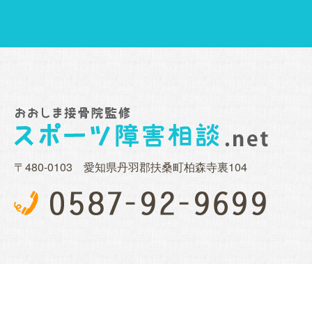
〒480-0103 愛知県丹羽郡扶桑町柏森寺裏104