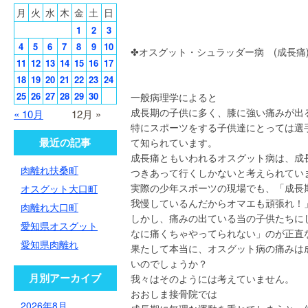
月
火
水
木
金
土
日
1
2
3
4
5
6
7
8
9
10
✤オスグット・シュラッダー病 (成長痛
11
12
13
14
15
16
17
18
19
20
21
22
23
24
25
26
27
28
29
30
一般病理学によると
成長期の子供に多く、膝に強い痛みが出
« 10月
12月 »
特にスポーツをする子供達にとっては選
最近の記事
て知られています。
成長痛ともいわれるオスグット病は、成
肉離れ扶桑町
つきあって行くしかないと考えられてい
実際の少年スポーツの現場でも、「成長
オスグット大口町
我慢しているんだからオマエも頑張れ！
肉離れ大口町
しかし、痛みの出ている当の子供たちに
愛知県オスグット
なに痛くちゃやってられない」のが正直
愛知県肉離れ
果たして本当に、オスグット病の痛みは
いのでしょうか？
月別アーカイブ
我々はそのようには考えていません。
おおしま接骨院では
2026年8月