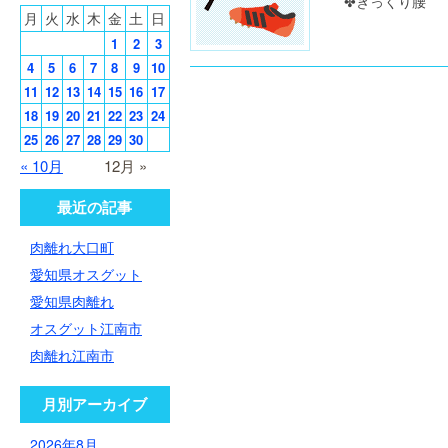
✤ぎっくり腰 
月
火
水
木
金
土
日
1
2
3
4
5
6
7
8
9
10
11
12
13
14
15
16
17
18
19
20
21
22
23
24
25
26
27
28
29
30
« 10月
12月 »
最近の記事
肉離れ大口町
愛知県オスグット
愛知県肉離れ
オスグット江南市
肉離れ江南市
月別アーカイブ
2026年8月