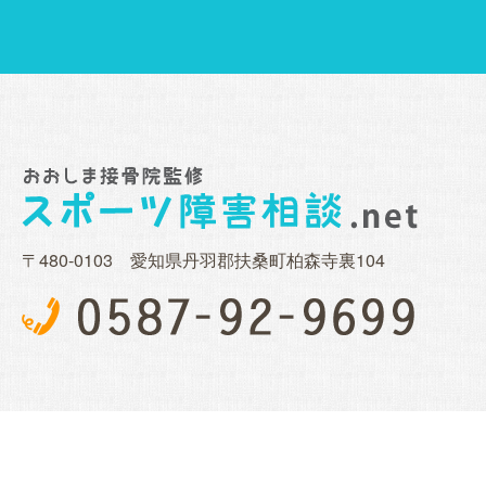
〒480-0103 愛知県丹羽郡扶桑町柏森寺裏104