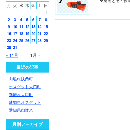
✤捻挫とその
月
火
水
木
金
土
日
1
2
3
4
5
6
7
8
9
10
11
12
13
14
15
16
17
18
19
20
21
22
23
24
25
26
27
28
29
30
31
« 11月
1月 »
最近の記事
肉離れ扶桑町
オスグット大口町
肉離れ大口町
愛知県オスグット
愛知県肉離れ
月別アーカイブ