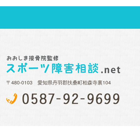
〒480-0103 愛知県丹羽郡扶桑町柏森寺裏104