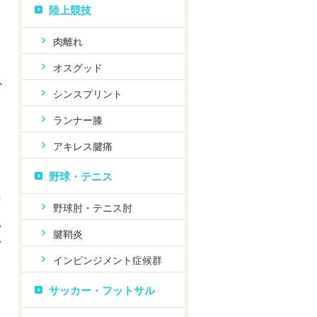
陸上競技
肉離れ
オスグッド
ひ
シンスプリント
り
ランナー膝
アキレス腱痛
野球・テニス
日
た
野球肘・テニス肘
い
腱鞘炎
い
インピンジメント症候群
、
サッカー・フットサル