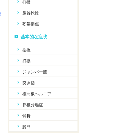
打撲
足首捻挫
日
靭帯損傷
基本的な症状
捻挫
打撲
ジャンパー膝
突き指
椎間板ヘルニア
脊椎分離症
骨折
脱臼