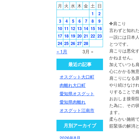
月
火
水
木
金
土
日
1
2
3
4
5
6
7
8
9
✤
10
11
12
13
14
15
16
言わずと知れ
17
18
19
20
21
22
23
一説には日本人
24
25
26
27
28
とつです。
肩こりは悪化
« 1月
3月 »
かねません。
最近の記事
加えていつも
心にかかる無意
オスグット大口町
肩こりになる
やり続けなけ
肉離れ大口町
りすることで
愛知県オスグット
おおしま接骨
愛知県肉離れ
た為に、その
オスグット江南市
ます。
柔らかい施術
月別アーカイブ
筋緊張の解消
2026年8月