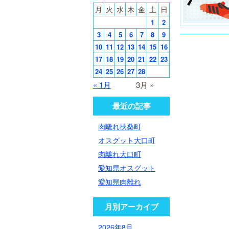
月
火
水
木
金
土
日
1
2
3
4
5
6
7
8
9
10
11
12
13
14
15
16
17
18
19
20
21
22
23
24
25
26
27
28
« 1月
3月 »
最近の記事
肉離れ扶桑町
オスグット大口町
肉離れ大口町
愛知県オスグット
愛知県肉離れ
月別アーカイブ
2026年8月