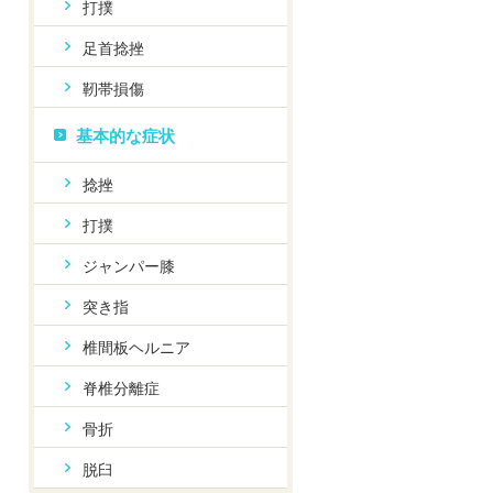
打撲
足首捻挫
靭帯損傷
基本的な症状
捻挫
打撲
ジャンパー膝
突き指
椎間板ヘルニア
脊椎分離症
骨折
脱臼