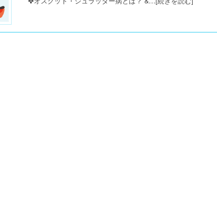
✤オスグット・シュラッダー病とは？ &…
[続きを読む]