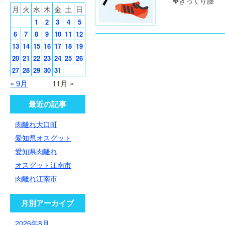
✤ぎっくり腰 
月
火
水
木
金
土
日
1
2
3
4
5
6
7
8
9
10
11
12
13
14
15
16
17
18
19
20
21
22
23
24
25
26
27
28
29
30
31
« 9月
11月 »
最近の記事
肉離れ大口町
愛知県オスグット
愛知県肉離れ
オスグット江南市
肉離れ江南市
月別アーカイブ
2026年8月