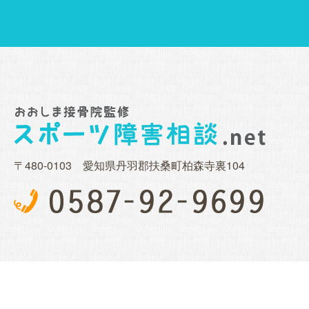
〒480-0103 愛知県丹羽郡扶桑町柏森寺裏104