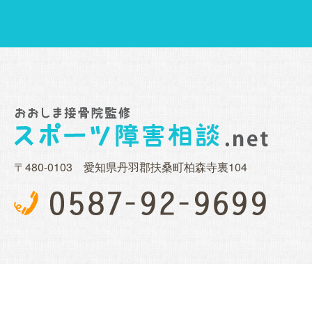
〒480-0103 愛知県丹羽郡扶桑町柏森寺裏104