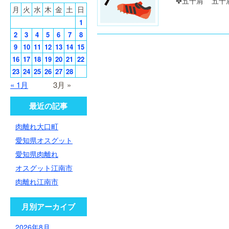
✤五十肩 五十肩
月
火
水
木
金
土
日
1
2
3
4
5
6
7
8
9
10
11
12
13
14
15
16
17
18
19
20
21
22
23
24
25
26
27
28
« 1月
3月 »
最近の記事
肉離れ大口町
愛知県オスグット
愛知県肉離れ
オスグット江南市
肉離れ江南市
月別アーカイブ
2026年8月