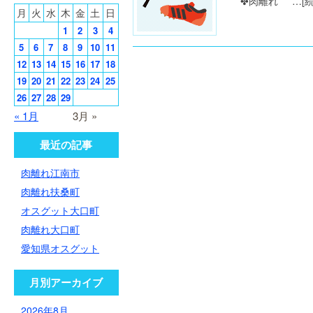
✤肉離れ …
[
月
火
水
木
金
土
日
1
2
3
4
5
6
7
8
9
10
11
12
13
14
15
16
17
18
19
20
21
22
23
24
25
26
27
28
29
« 1月
3月 »
最近の記事
肉離れ江南市
肉離れ扶桑町
オスグット大口町
肉離れ大口町
愛知県オスグット
月別アーカイブ
2026年8月