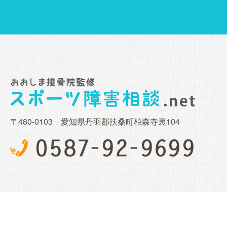
〒480-0103 愛知県丹羽郡扶桑町柏森寺裏104