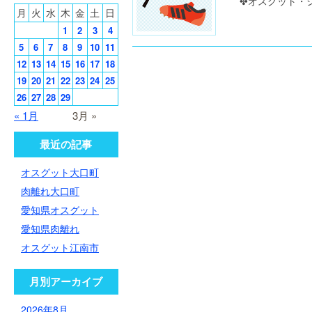
✤オスグット・シ
月
火
水
木
金
土
日
1
2
3
4
5
6
7
8
9
10
11
12
13
14
15
16
17
18
19
20
21
22
23
24
25
26
27
28
29
« 1月
3月 »
最近の記事
オスグット大口町
肉離れ大口町
愛知県オスグット
愛知県肉離れ
オスグット江南市
月別アーカイブ
2026年8月