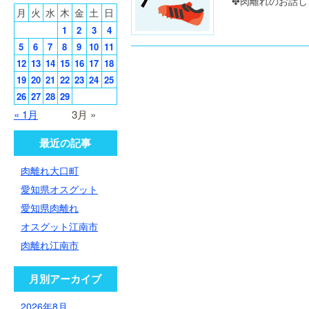
✤肉離れのお話し 
月
火
水
木
金
土
日
1
2
3
4
5
6
7
8
9
10
11
12
13
14
15
16
17
18
19
20
21
22
23
24
25
26
27
28
29
« 1月
3月 »
最近の記事
肉離れ大口町
愛知県オスグット
愛知県肉離れ
オスグット江南市
肉離れ江南市
月別アーカイブ
2026年8月