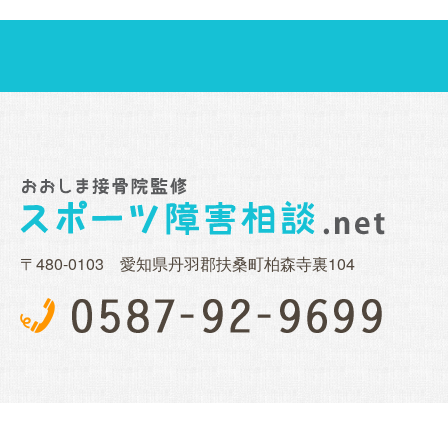
〒480-0103 愛知県丹羽郡扶桑町柏森寺裏104