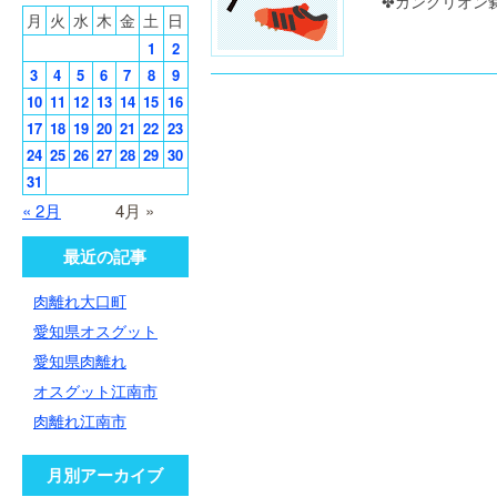
✤ガングリオン嚢
月
火
水
木
金
土
日
1
2
3
4
5
6
7
8
9
10
11
12
13
14
15
16
17
18
19
20
21
22
23
24
25
26
27
28
29
30
31
« 2月
4月 »
最近の記事
肉離れ大口町
愛知県オスグット
愛知県肉離れ
オスグット江南市
肉離れ江南市
月別アーカイブ