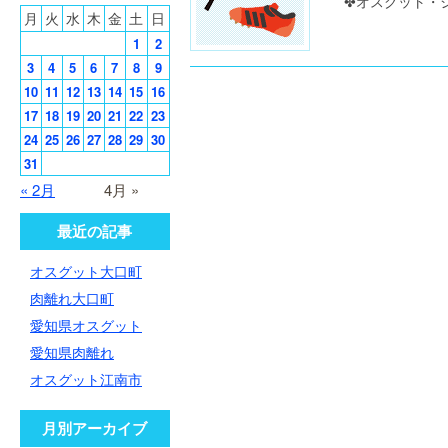
✤オスグット・シ
月
火
水
木
金
土
日
1
2
3
4
5
6
7
8
9
10
11
12
13
14
15
16
17
18
19
20
21
22
23
24
25
26
27
28
29
30
31
« 2月
4月 »
最近の記事
オスグット大口町
肉離れ大口町
愛知県オスグット
愛知県肉離れ
オスグット江南市
月別アーカイブ