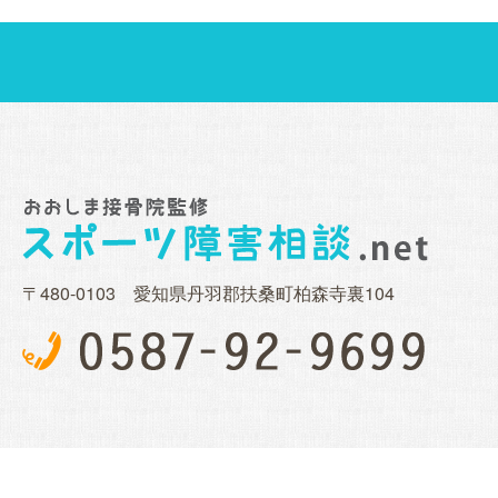
〒480-0103 愛知県丹羽郡扶桑町柏森寺裏104