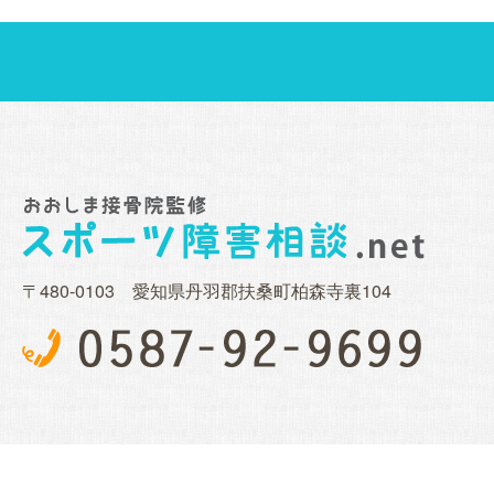
〒480-0103 愛知県丹羽郡扶桑町柏森寺裏104