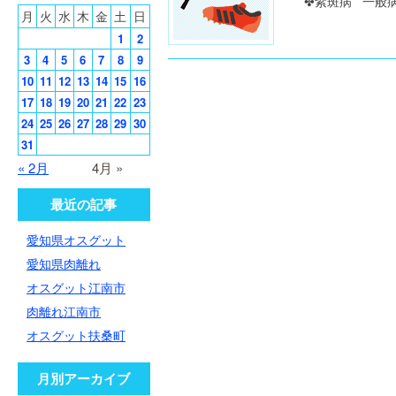
✤紫斑病 一般病
月
火
水
木
金
土
日
1
2
3
4
5
6
7
8
9
10
11
12
13
14
15
16
17
18
19
20
21
22
23
24
25
26
27
28
29
30
31
« 2月
4月 »
最近の記事
愛知県オスグット
愛知県肉離れ
オスグット江南市
肉離れ江南市
オスグット扶桑町
月別アーカイブ