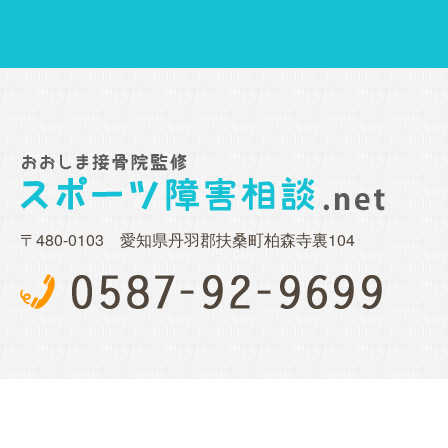
〒480-0103 愛知県丹羽郡扶桑町柏森寺裏104