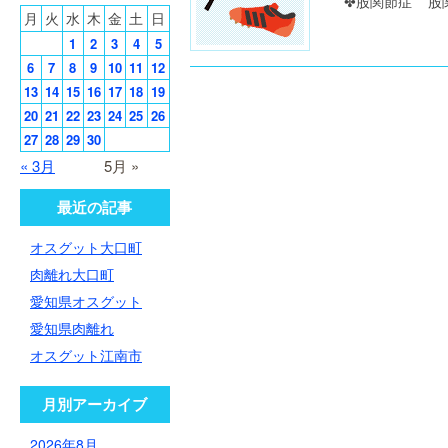
✤股関節症 股関
月
火
水
木
金
土
日
1
2
3
4
5
6
7
8
9
10
11
12
13
14
15
16
17
18
19
20
21
22
23
24
25
26
27
28
29
30
« 3月
5月 »
最近の記事
オスグット大口町
肉離れ大口町
愛知県オスグット
愛知県肉離れ
オスグット江南市
月別アーカイブ
2026年8月