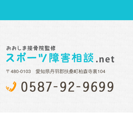
〒480-0103 愛知県丹羽郡扶桑町柏森寺裏104