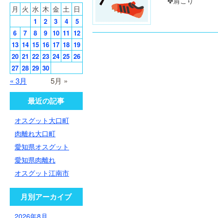
✤肩こり 
月
火
水
木
金
土
日
1
2
3
4
5
6
7
8
9
10
11
12
13
14
15
16
17
18
19
20
21
22
23
24
25
26
27
28
29
30
« 3月
5月 »
最近の記事
オスグット大口町
肉離れ大口町
愛知県オスグット
愛知県肉離れ
オスグット江南市
月別アーカイブ
2026年8月