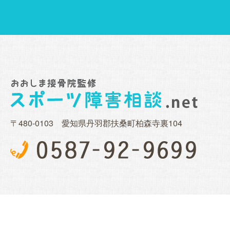
〒480-0103 愛知県丹羽郡扶桑町柏森寺裏104