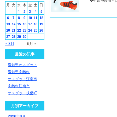
✤坐骨神経痛とは
月
火
水
木
金
土
日
1
2
3
4
5
6
7
8
9
10
11
12
13
14
15
16
17
18
19
20
21
22
23
24
25
26
27
28
29
30
« 3月
5月 »
最近の記事
愛知県オスグット
愛知県肉離れ
オスグット江南市
肉離れ江南市
オスグット扶桑町
月別アーカイブ
2026年8月