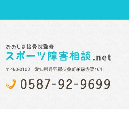
〒480-0103 愛知県丹羽郡扶桑町柏森寺裏104