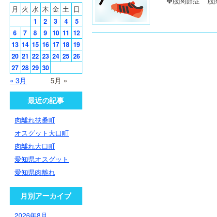
✤股関節症 股関
月
火
水
木
金
土
日
1
2
3
4
5
6
7
8
9
10
11
12
13
14
15
16
17
18
19
20
21
22
23
24
25
26
27
28
29
30
« 3月
5月 »
最近の記事
肉離れ扶桑町
オスグット大口町
肉離れ大口町
愛知県オスグット
愛知県肉離れ
月別アーカイブ
2026年8月